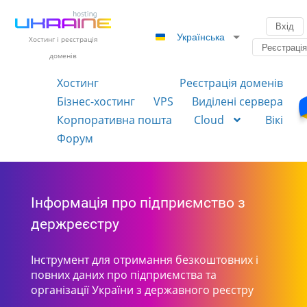
Вхід
Українська
Хостинг і реєстрація
Реєстраці
доменів
Хостинг
Реєстрація доменів
Бізнес-хостинг
VPS
Виділені сервера
Корпоративна пошта
Cloud
Вікі
Форум
Інформація про підприємство з
держреєстру
Інструмент для отримання безкоштовних і
повних даних про підприємства та
організації України з державного реєстру