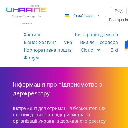
Вхід
Українська
Хостинг і реєстрація
Реєстраці
доменів
Хостинг
Реєстрація доменів
Бізнес-хостинг
VPS
Виділені сервера
Корпоративна пошта
Cloud
Вікі
Форум
Інформація про підприємство з
держреєстру
Інструмент для отримання безкоштовних і
повних даних про підприємства та
організації України з державного реєстру