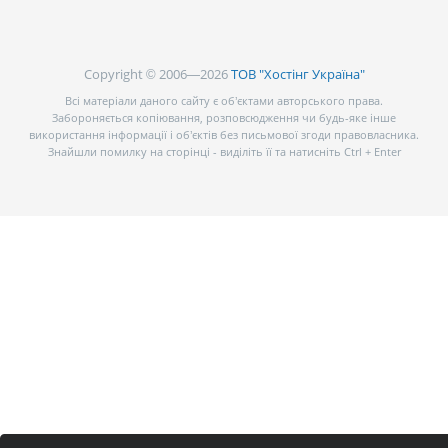
Copyright © 2006—2026
ТОВ "Хостінг Україна"
Всі матеріали даного сайту є об’єктами авторського права.
Забороняється копіювання, розповсюдження чи будь-яке інше
використання інформації і об’єктів без письмової згоди правовласника.
Знайшли помилку на сторінці - виділіть її та натисніть Ctrl + Enter