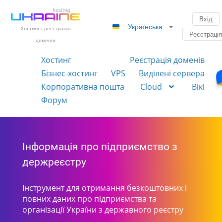
Вхід
Українська
Хостинг і реєстрація
Реєстраці
доменів
Хостинг
Реєстрація доменів
Бізнес-хостинг
VPS
Виділені сервера
Корпоративна пошта
Cloud
Вікі
Форум
Інформація про підприємство з
держреєстру
Інструмент для отримання безкоштовних і
повних даних про підприємства та
організації України з державного реєстру