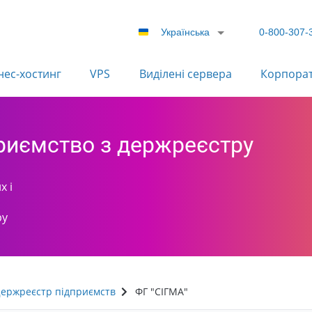
Українська
0-800-307-
нес-хостинг
VPS
Виділені сервера
Корпора
приємство з держреєстру
х і
ру
ержреєстр підприємств
ФГ "СІГМА"