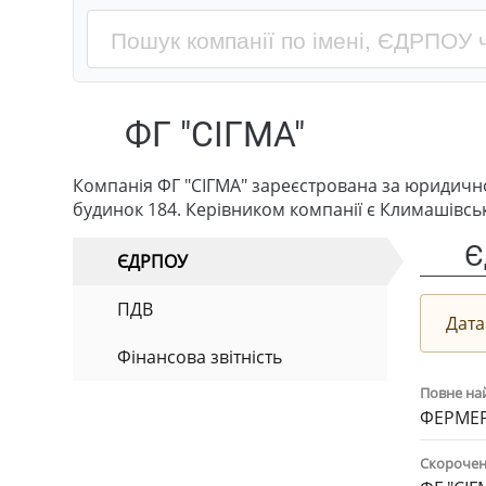
ФГ "СІГМА"
Компанія ФГ "СІГМА" зареєстрована за юридично
будинок 184. Керівником компанії є Климашівс
Є
ЄДРПОУ
ПДВ
Дата
Фінансова звітність
Повне на
ФЕРМЕР
Скорочен