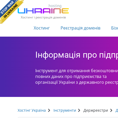
Хостинг і реєстрація доменів
Хостинг
Реєстрація доменів
Біз
Інформація про під
Інструмент для отримання безкоштовни
повних даних про підприємства та
організації України з державного реєст
Хостінг Україна
Інструменти
Держреєстри
Д