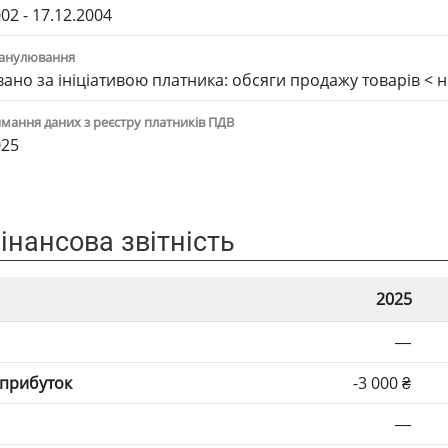
02 - 17.12.2004
анулювання
ано за iнiцiативою платника: обсяги продажу товарiв < н
мання даних з реєстру платників ПДВ
025
інансова звітність
2025
—
 прибуток
-3 000 ₴
—