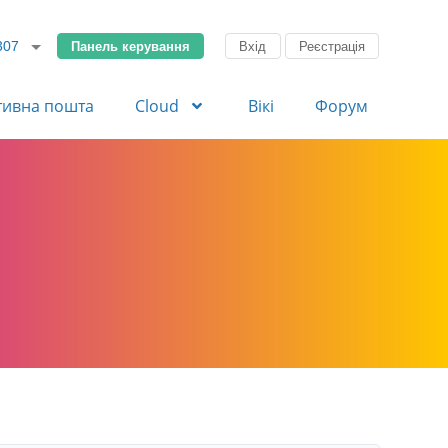
Панель керування
Вхід
Реєстрація
307
тивна пошта
Cloud
Вікі
Форум