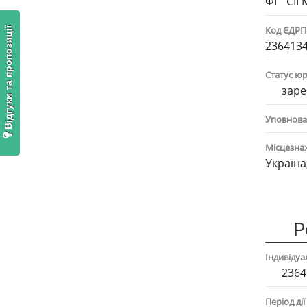
ФГ "СІГ
Код ЄДР
Відгуки та пропозиції
236413
Статус ю
заре
Уповнова
Місцезна
Україна
Р
Індивіду
2364
Період дії