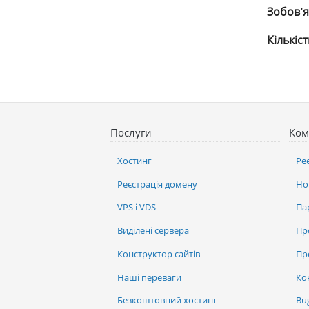
Зобов’
Кількіс
Послуги
Ком
Хостинг
Ре
Реєстрація домену
Но
VPS і VDS
Па
Виділені сервера
Пр
Конструктор сайтів
Пр
Наші переваги
Ко
Безкоштовний хостинг
Bu