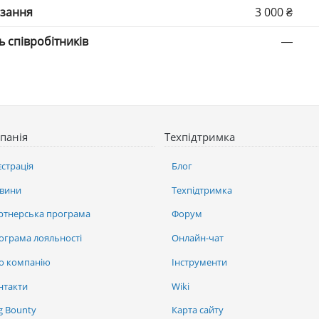
язання
3 000 ₴
ть співробітників
—
панія
Техпідтримка
єстрація
Блог
вини
Техпідтримка
ртнерська програма
Форум
ограма лояльності
Онлайн-чат
о компанію
Інструменти
нтакти
Wiki
g Bounty
Карта сайту