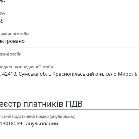
МА"
ПОУ
45
ридичної особи
єстровано
жені особи
ходження юридичної особи
, 42410, Сумська обл., Краснопільський р-н, село Мироп
еєстр платників ПДВ
альний податковий номер (анульовано)
13418069 - анульований