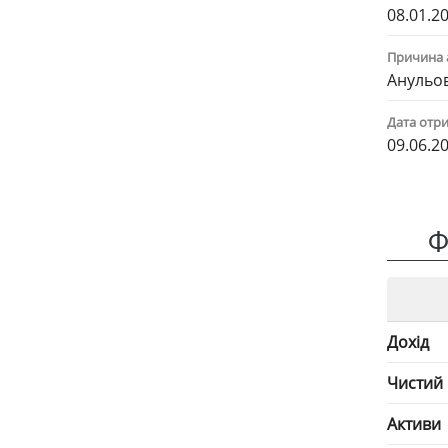
08.01.20
Причина 
Анульов
Дата отри
09.06.2
Ф
Дохід
Чистий
Активи