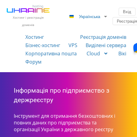
Вхід
Українська
Хостинг і реєстрація
Реєстраці
доменів
Хостинг
Реєстрація доменів
Бізнес-хостинг
VPS
Виділені сервера
Корпоративна пошта
Cloud
Вікі
Форум
Інформація про підприємство з
держреєстру
Інструмент для отримання безкоштовних і
повних даних про підприємства та
організації України з державного реєстру