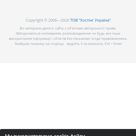
Copyright © 2006—2026
ТОВ "Хостінг Україна"
Всі матеріали даного сайту є об’єктами авторського права.
Забороняється копіювання, розповсюдження чи будь-яке інше
використання інформації і об’єктів без письмової згоди правовласника.
Знайшли помилку на сторінці - виділіть її та натисніть Ctrl + Enter