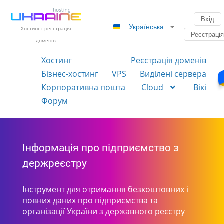
Вхід
Українська
Хостинг і реєстрація
Реєстраці
доменів
Хостинг
Реєстрація доменів
Бізнес-хостинг
VPS
Виділені сервера
Корпоративна пошта
Cloud
Вікі
Форум
Інформація про підприємство з
держреєстру
Інструмент для отримання безкоштовних і
повних даних про підприємства та
організації України з державного реєстру