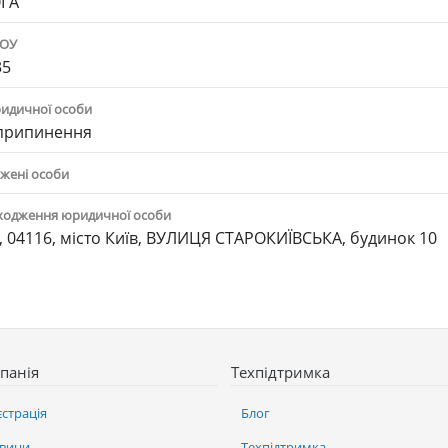
ГА"
ПОУ
35
ридичної особи
 припинення
жені особи
ходження юридичної особи
, 04116, місто Київ, ВУЛИЦЯ СТАРОКИЇВСЬКА, будинок 10
панія
Техпідтримка
єстрація
Блог
вини
Техпідтримка