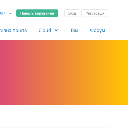
Панель керування
Вхід
Реєстрація
307
тивна пошта
Cloud
Вікі
Форум