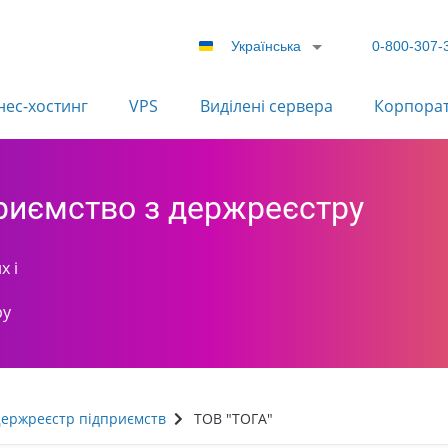
Українська
0-800-307-
нес-хостинг
VPS
Виділені сервера
Корпора
приємство з держреєстру
х і
ру
ержреєстр підприємств
ТОВ "ТОГА"