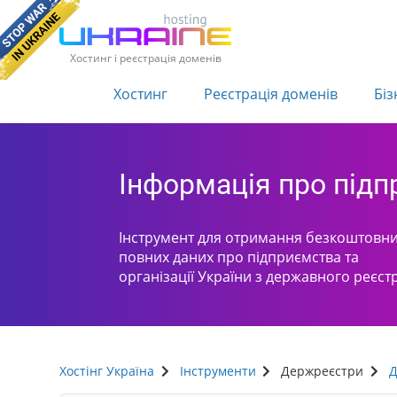
Хостинг і реєстрація доменів
Хостинг
Реєстрація доменів
Біз
Інформація про під
Інструмент для отримання безкоштовни
повних даних про підприємства та
організації України з державного реєст
Хостінг Україна
Інструменти
Держреєстри
Д