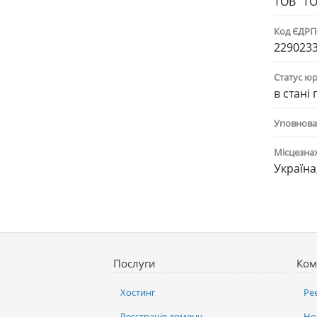
ТОВ "ТО
Код ЄДР
229023
Статус ю
в стані
Уповнова
Місцезна
Україна
Послуги
Ком
Хостинг
Ре
Реєстрація домену
Но