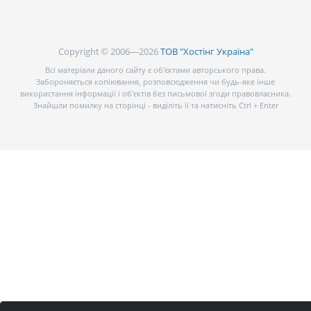
Copyright © 2006—2026
ТОВ "Хостінг Україна"
Всі матеріали даного сайту є об’єктами авторського права.
Забороняється копіювання, розповсюдження чи будь-яке інше
використання інформації і об’єктів без письмової згоди правовласника.
Знайшли помилку на сторінці - виділіть її та натисніть Ctrl + Enter