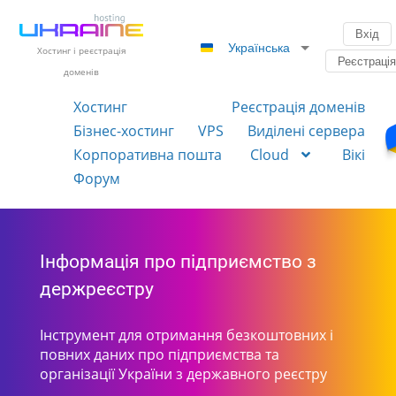
Вхід
Українська
Хостинг і реєстрація
Реєстраці
доменів
Хостинг
Реєстрація доменів
Бізнес-хостинг
VPS
Виділені сервера
Корпоративна пошта
Cloud
Вікі
Форум
Інформація про підприємство з
держреєстру
Інструмент для отримання безкоштовних і
повних даних про підприємства та
організації України з державного реєстру