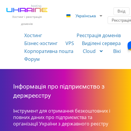
Вхід
Українська
Хостинг і реєстрація
Реєстраці
доменів
Хостинг
Реєстрація доменів
Бізнес-хостинг
VPS
Виділені сервера
Корпоративна пошта
Cloud
Вікі
Форум
Інформація про підприємство з
держреєстру
Інструмент для отримання безкоштовних і
повних даних про підприємства та
організації України з державного реєстру