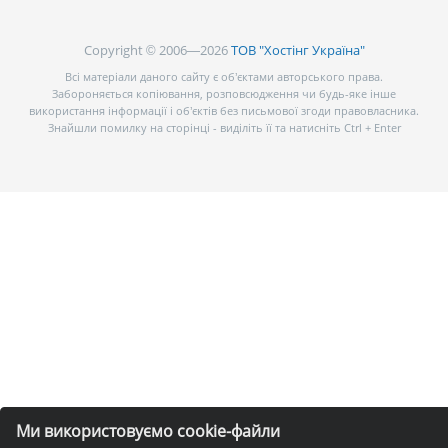
Copyright © 2006—2026
ТОВ "Хостінг Україна"
Всі матеріали даного сайту є об’єктами авторського права.
Забороняється копіювання, розповсюдження чи будь-яке інше
використання інформації і об’єктів без письмової згоди правовласника.
Знайшли помилку на сторінці - виділіть її та натисніть Ctrl + Enter
Ми використовуємо cookie-файли