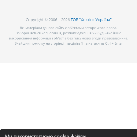
Copyright © 2006—2026
ТОВ "Хостінг Україна"
Всі матеріали даного сайту є об’єктами авторського права.
Забороняється копіювання, розповсюдження чи будь-яке інше
використання інформації і об’єктів без письмової згоди правовласника.
Знайшли помилку на сторінці - виділіть її та натисніть Ctrl + Enter
Ми використовуємо cookie-файли