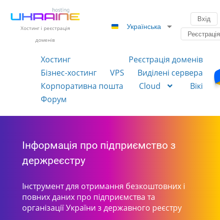
Вхід
Українська
Хостинг і реєстрація
Реєстраці
доменів
Хостинг
Реєстрація доменів
Бізнес-хостинг
VPS
Виділені сервера
Корпоративна пошта
Cloud
Вікі
Форум
Інформація про підприємство з
держреєстру
Інструмент для отримання безкоштовних і
повних даних про підприємства та
організації України з державного реєстру