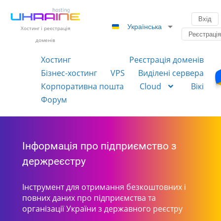
Вхід
Українська
Хостинг і реєстрація
Реєстраці
доменів
Хостинг
Реєстрація доменів
Бізнес-хостинг
VPS
Виділені сервера
Корпоративна пошта
Cloud
Вікі
Форум
Інформація про підприємство з
держреєстру
Інструмент для отримання безкоштовних і
повних даних про підприємства та
організації України з державного реєстру