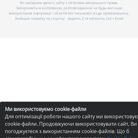
Всі матеріали даного сайту є об’єктами авторського права.
Забороняється копіювання, розповсюдження чи будь-яке інше
використання інформації і об’єктів без письмової згоди правовласника.
Знайшли помилку на сторінці - виділіть її та натисніть Ctrl + Enter
Ми використовуємо cookie-файли
Для оптимізації роботи нашого сайту ми використову
cookie-файли. Продовжуючи використовувати сайт, Ви
погоджуєтеся з використанням cookie-файлів. Що б