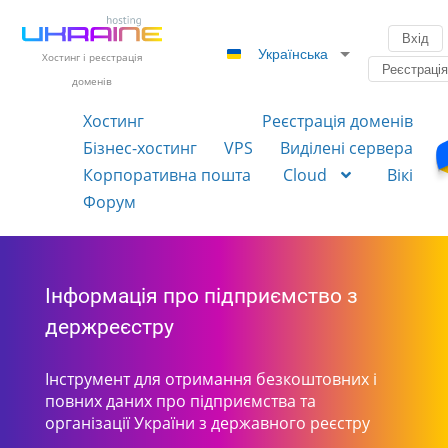
Вхід
Українська
Хостинг і реєстрація
Реєстраці
доменів
Хостинг
Реєстрація доменів
Бізнес-хостинг
VPS
Виділені сервера
Корпоративна пошта
Cloud
Вікі
Форум
Інформація про підприємство з
держреєстру
Інструмент для отримання безкоштовних і
повних даних про підприємства та
організації України з державного реєстру