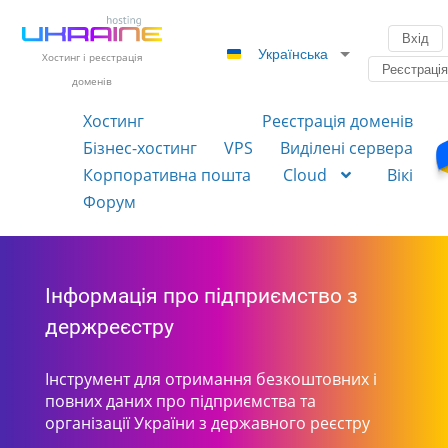
Вхід
Українська
Хостинг і реєстрація
Реєстраці
доменів
Хостинг
Реєстрація доменів
Бізнес-хостинг
VPS
Виділені сервера
Корпоративна пошта
Cloud
Вікі
Форум
Інформація про підприємство з
держреєстру
Інструмент для отримання безкоштовних і
повних даних про підприємства та
організації України з державного реєстру