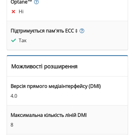
Optane™
Ні
Підтримується пам’ять ECC ‡
Так
Можливості розширення
Версія прямого медіаінтерфейсу (DMI)
4.0
Максимальна кількість ліній DMI
8