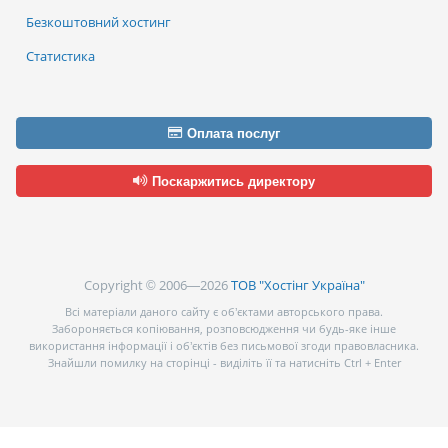
Безкоштовний хостинг
Статистика
Оплата послуг
Поскаржитись директору
Copyright © 2006—2026
ТОВ "Хостінг Україна"
Всі матеріали даного сайту є об’єктами авторського права.
Забороняється копіювання, розповсюдження чи будь-яке інше
використання інформації і об’єктів без письмової згоди правовласника.
Знайшли помилку на сторінці - виділіть її та натисніть Ctrl + Enter