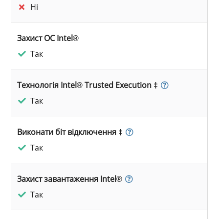
Ні
Захист ОС Intel®
Так
Технологія Intel® Trusted Execution ‡
Так
Виконати біт відключення ‡
Так
Захист завантаження Intel®
Так