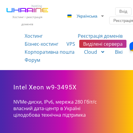
Вхід
Українська
Хостинг і реєстрація
Реєстраці
доменів
Хостинг
Реєстрація доменів
Бізнес-хостинг
VPS
Виділені сервера
Корпоративна пошта
Cloud
Вікі
Форум
Intel Xeon w9-3495X
NVMe-диски, IPv6, мережа 280 Гбіт/с
власний дата-центр в Україні
цілодобова технічна підтримка