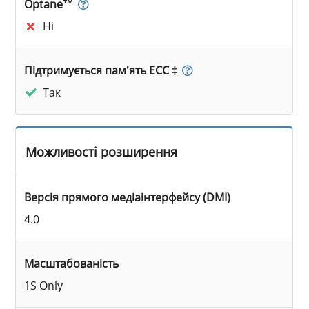
Optane™
Ні
Підтримується пам’ять ECC ‡
Так
Можливості розширення
Версія прямого медіаінтерфейсу (DMI)
4.0
Масштабованість
1S Only