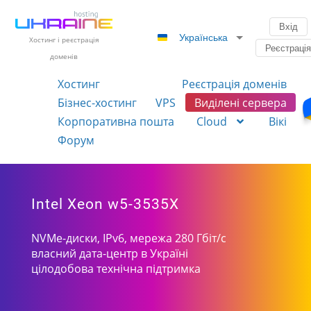
Вхід
Українська
Хостинг і реєстрація
Реєстраці
доменів
Хостинг
Реєстрація доменів
Бізнес-хостинг
VPS
Виділені сервера
Корпоративна пошта
Cloud
Вікі
Форум
Intel Xeon w5-3535X
NVMe-диски, IPv6, мережа 280 Гбіт/с
власний дата-центр в Україні
цілодобова технічна підтримка