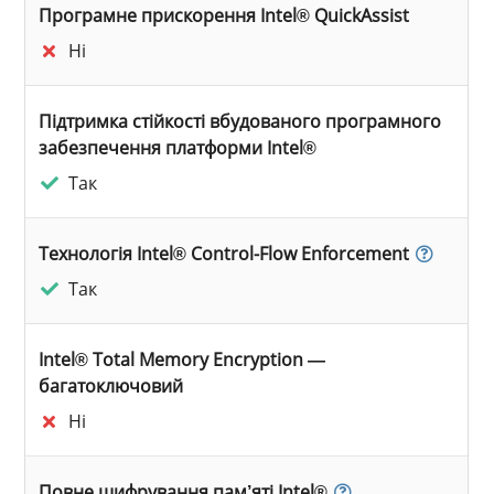
Програмне прискорення Intel® QuickAssist
Ні
Підтримка стійкості вбудованого програмного
забезпечення платформи Intel®
Так
Технологія Intel® Control-Flow Enforcement
Так
Intel® Total Memory Encryption —
багатоключовий
Ні
Повне шифрування пам’яті Intel®