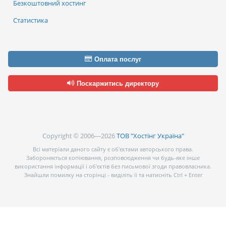
Безкоштовний хостинг
Статистика
Оплата послуг
Поскаржитись директору
Copyright © 2006—2026
ТОВ "Хостінг Україна"
Всі матеріали даного сайту є об’єктами авторського права.
Забороняється копіювання, розповсюдження чи будь-яке інше
використання інформації і об’єктів без письмової згоди правовласника.
Знайшли помилку на сторінці - виділіть її та натисніть Ctrl + Enter