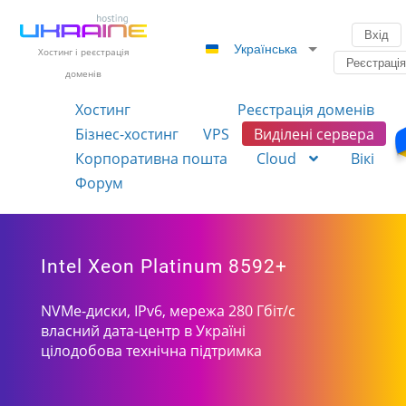
Вхід
Українська
Хостинг і реєстрація
Реєстраці
доменів
Хостинг
Реєстрація доменів
Бізнес-хостинг
VPS
Виділені сервера
Корпоративна пошта
Cloud
Вікі
Форум
Intel Xeon Platinum 8592+
NVMe-диски, IPv6, мережа 280 Гбіт/с
власний дата-центр в Україні
цілодобова технічна підтримка