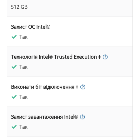
512 GB
Захист ОС Intel®
Так
Технологія Intel® Trusted Execution ‡
Так
Виконати біт відключення ‡
Так
Захист завантаження Intel®
Так