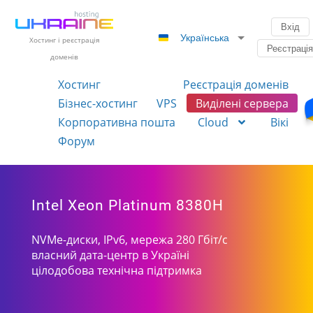
Вхід
Українська
Хостинг і реєстрація
Реєстраці
доменів
Хостинг
Реєстрація доменів
Бізнес-хостинг
VPS
Виділені сервера
Корпоративна пошта
Cloud
Вікі
Форум
Intel Xeon Platinum 8380H
NVMe-диски, IPv6, мережа 280 Гбіт/с
власний дата-центр в Україні
цілодобова технічна підтримка