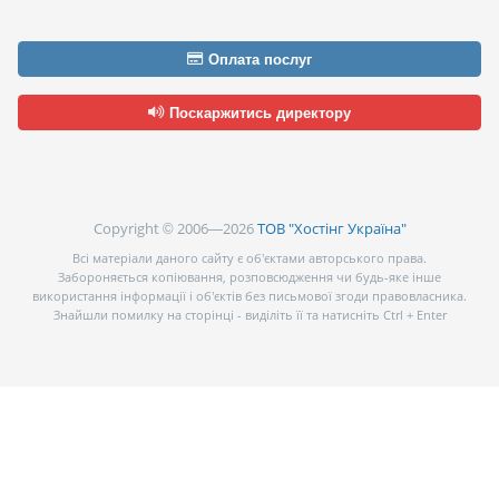
Оплата послуг
Поскаржитись директору
Copyright © 2006—2026
ТОВ "Хостінг Україна"
Всі матеріали даного сайту є об’єктами авторського права.
Забороняється копіювання, розповсюдження чи будь-яке інше
використання інформації і об’єктів без письмової згоди правовласника.
Знайшли помилку на сторінці - виділіть її та натисніть Ctrl + Enter