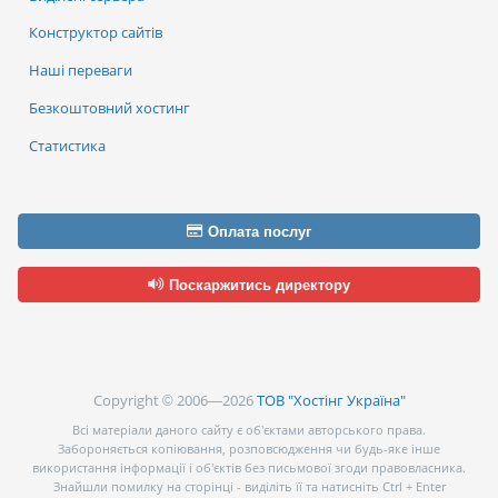
Конструктор сайтів
Наші переваги
Безкоштовний хостинг
Статистика
Оплата послуг
Поскаржитись директору
Copyright © 2006—2026
ТОВ "Хостінг Україна"
Всі матеріали даного сайту є об’єктами авторського права.
Забороняється копіювання, розповсюдження чи будь-яке інше
використання інформації і об’єктів без письмової згоди правовласника.
Знайшли помилку на сторінці - виділіть її та натисніть Ctrl + Enter