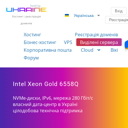
Вхід
Українська
Хостинг і реєстрація
Реєстраці
доменів
Хостинг
Реєстрація доменів
Бізнес-хостинг
VPS
Виділені сервера
Корпоративна пошта
Cloud
Вікі
Форум
Intel Xeon Gold 6558Q
NVMe-диски, IPv6, мережа 280 Гбіт/с
власний дата-центр в Україні
цілодобова технічна підтримка