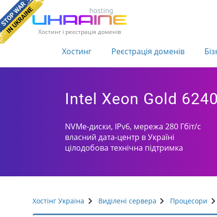
Хостинг і реєстрація доменів
Хостинг
Реєстрація доменів
Біз
Intel Xeon Gold 624
NVMe-диски, IPv6, мережа 280 Гбіт/с
власний дата-центр в Україні
цілодобова технічна підтримка
Хостінг Україна
Виділені сервера
Процесори