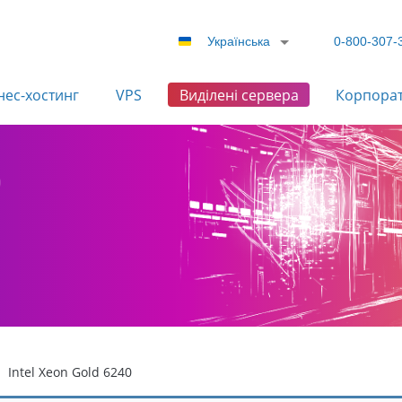
Українська
0-800-307-
нес-хостинг
VPS
Виділені сервера
Корпора
0
Intel Xeon Gold 6240