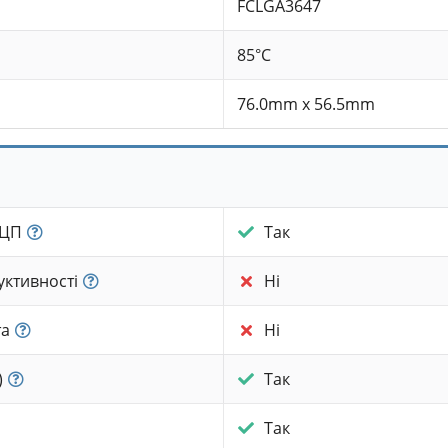
FCLGA3647
85°C
76.0mm x 56.5mm
 ЦП
Так
уктивності
Ні
та
Ні
)
Так
Так