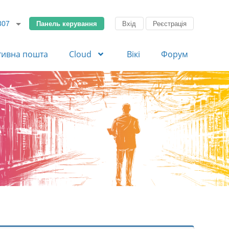
Панель керування
Вхід
Реєстрація
307
тивна пошта
Cloud
Вікі
Форум