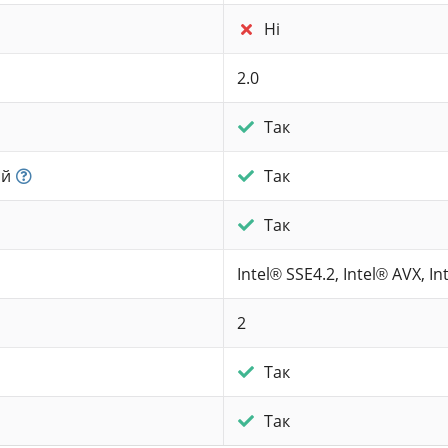
Ні
2.0
Так
ій
Так
Так
Intel® SSE4.2, Intel® AVX, I
2
Так
Так