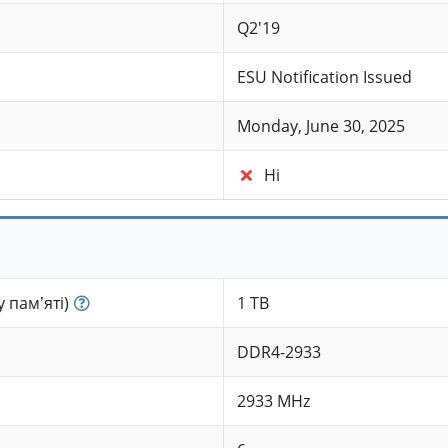
Q2'19
ESU Notification Issued
Monday, June 30, 2025
Ні
 пам’яті)
1 TB
DDR4-2933
2933 MHz