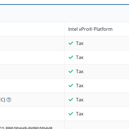
Intel vPro® Platform
Так
Так
Так
Так
EC)
Так
Так
ного введення-виведення