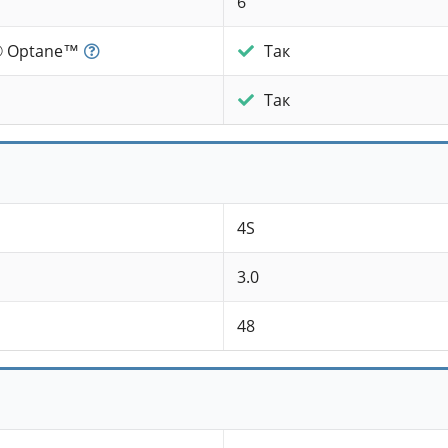
6
l® Optane™
Так
Так
4S
3.0
48