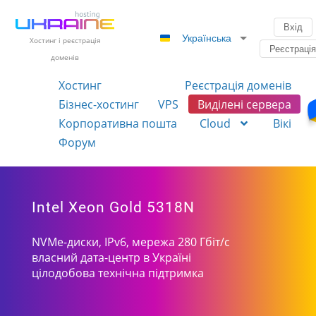
Вхід
Українська
Хостинг і реєстрація
Реєстраці
доменів
Хостинг
Реєстрація доменів
Бізнес-хостинг
VPS
Виділені сервера
Корпоративна пошта
Cloud
Вікі
Форум
Intel Xeon Gold 5318N
NVMe-диски, IPv6, мережа 280 Гбіт/с
власний дата-центр в Україні
цілодобова технічна підтримка