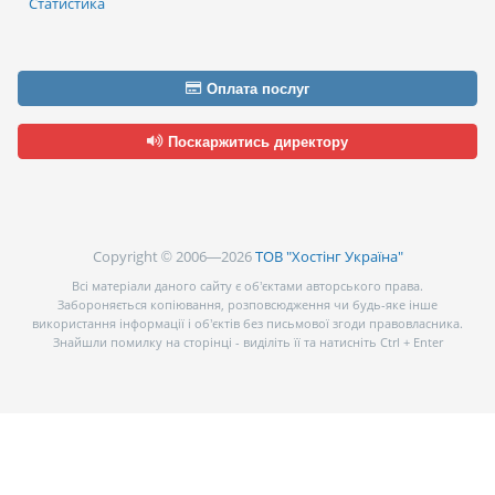
Статистика
Оплата послуг
Поскаржитись директору
Copyright © 2006—2026
ТОВ "Хостінг Україна"
Всі матеріали даного сайту є об’єктами авторського права.
Забороняється копіювання, розповсюдження чи будь-яке інше
використання інформації і об’єктів без письмової згоди правовласника.
Знайшли помилку на сторінці - виділіть її та натисніть Ctrl + Enter