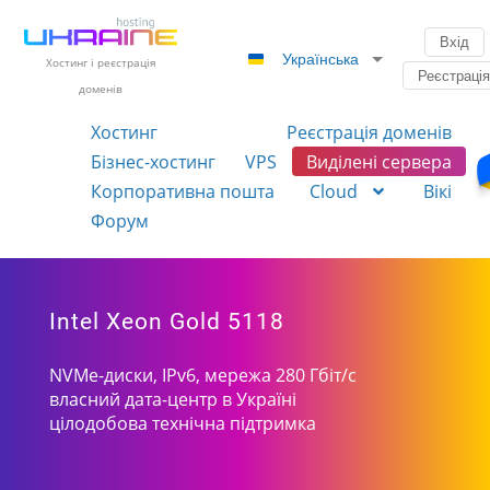
Вхід
Українська
Хостинг і реєстрація
Реєстраці
доменів
Хостинг
Реєстрація доменів
Бізнес-хостинг
VPS
Виділені сервера
Корпоративна пошта
Cloud
Вікі
Форум
Intel Xeon Gold 5118
NVMe-диски, IPv6, мережа 280 Гбіт/с
власний дата-центр в Україні
цілодобова технічна підтримка