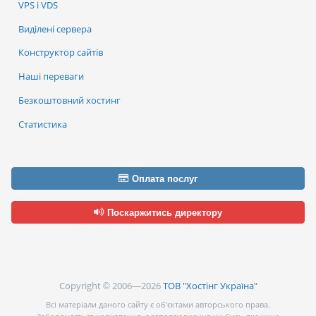
VPS і VDS
Виділені сервера
Конструктор сайтів
Наші переваги
Безкоштовний хостинг
Статистика
Оплата послуг
Поскаржитись директору
Copyright © 2006—2026
ТОВ "Хостінг Україна"
Всі матеріали даного сайту є об’єктами авторського права.