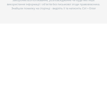
Забороняється копіювання, розповсюдження чи будь-яке інше
використання інформації і об’єктів без письмової згоди правовласника.
Знайшли помилку на сторінці - виділіть її та натисніть Ctrl + Enter