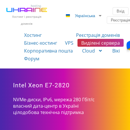
Вхід
Українська
Хостинг і реєстрація
Реєстраці
доменів
Хостинг
Реєстрація доменів
Бізнес-хостинг
VPS
Виділені сервера
Корпоративна пошта
Cloud
Вікі
Форум
Intel Xeon E7-2820
NVMe-диски, IPv6, мережа 280 Гбіт/с
власний дата-центр в Україні
цілодобова технічна підтримка