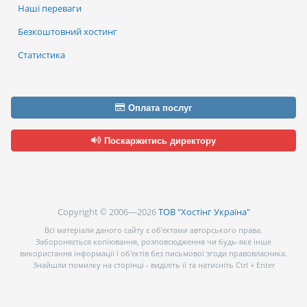
Наші переваги
Безкоштовний хостинг
Статистика
Оплата послуг
Поскаржитись директору
Copyright © 2006—2026
ТОВ "Хостінг Україна"
Всі матеріали даного сайту є об’єктами авторського права.
Забороняється копіювання, розповсюдження чи будь-яке інше
використання інформації і об’єктів без письмової згоди правовласника.
Знайшли помилку на сторінці - виділіть її та натисніть Ctrl + Enter