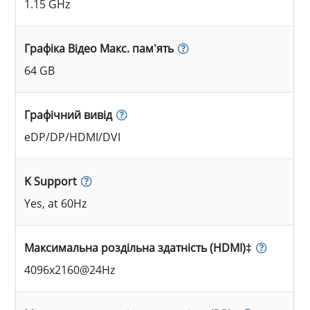
1.15 GHz
Графіка Відео Макс. пам’ять
64 GB
Графічний вивід
eDP/DP/HDMI/DVI
K Support
Yes, at 60Hz
Максимальна роздільна здатність (HDMI)‡
4096x2160@24Hz