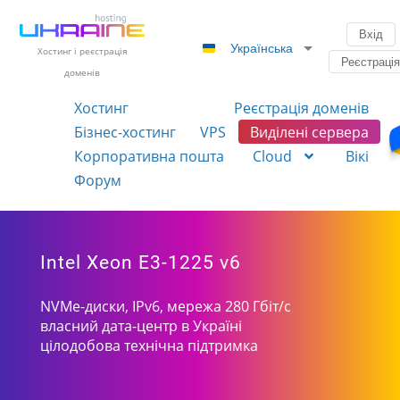
Вхід
Українська
Хостинг і реєстрація
Реєстраці
доменів
Хостинг
Реєстрація доменів
Бізнес-хостинг
VPS
Виділені сервера
Корпоративна пошта
Cloud
Вікі
Форум
Intel Xeon E3-1225 v6
NVMe-диски, IPv6, мережа 280 Гбіт/с
власний дата-центр в Україні
цілодобова технічна підтримка