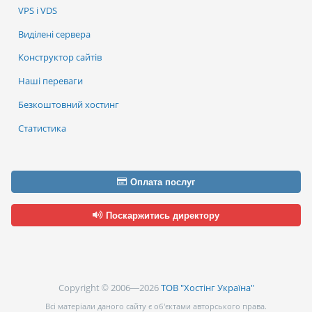
VPS і VDS
Виділені сервера
Конструктор сайтів
Наші переваги
Безкоштовний хостинг
Статистика
Оплата послуг
Поскаржитись директору
Copyright © 2006—2026
ТОВ "Хостінг Україна"
Всі матеріали даного сайту є об’єктами авторського права.