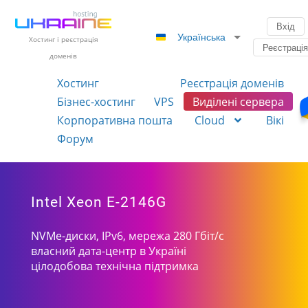
Вхід
Українська
Хостинг і реєстрація
Реєстраці
доменів
Хостинг
Реєстрація доменів
Бізнес-хостинг
VPS
Виділені сервера
Корпоративна пошта
Cloud
Вікі
Форум
Intel Xeon E-2146G
NVMe-диски, IPv6, мережа 280 Гбіт/с
власний дата-центр в Україні
цілодобова технічна підтримка