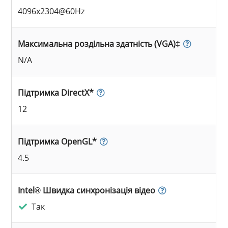
4096x2304@60Hz
Максимальна роздільна здатність (VGA)‡
N/A
Підтримка DirectX*
12
Підтримка OpenGL*
4.5
Intel® Швидка синхронізація відео
Так