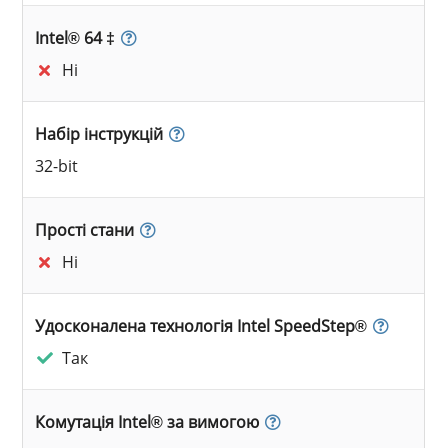
Intel® 64 ‡
Ні
Набір інструкцій
32-bit
Прості стани
Ні
Удосконалена технологія Intel SpeedStep®
Так
Комутація Intel® за вимогою