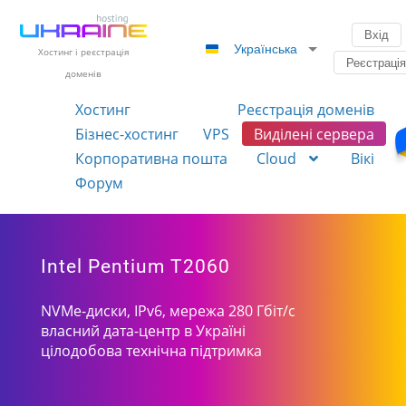
Вхід
Українська
Хостинг і реєстрація
Реєстраці
доменів
Хостинг
Реєстрація доменів
Бізнес-хостинг
VPS
Виділені сервера
Корпоративна пошта
Cloud
Вікі
Форум
Intel Pentium T2060
NVMe-диски, IPv6, мережа 280 Гбіт/с
власний дата-центр в Україні
цілодобова технічна підтримка