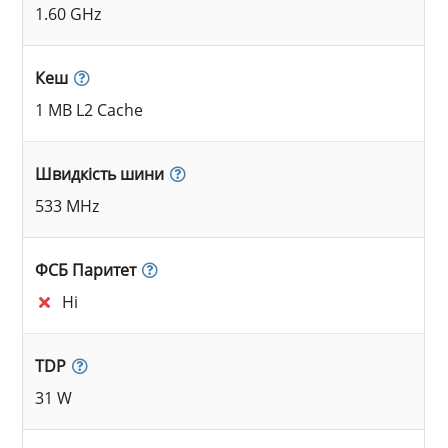
1.60 GHz
Кеш
1 MB L2 Cache
Швидкість шини
533 MHz
ФСБ Паритет
Ні
TDP
31 W