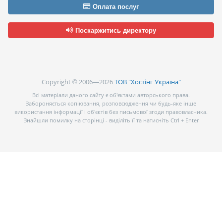
Оплата послуг
Поскаржитись директору
Copyright © 2006—2026
ТОВ "Хостінг Україна"
Всі матеріали даного сайту є об’єктами авторського права.
Забороняється копіювання, розповсюдження чи будь-яке інше
використання інформації і об’єктів без письмової згоди правовласника.
Знайшли помилку на сторінці - виділіть її та натисніть Ctrl + Enter