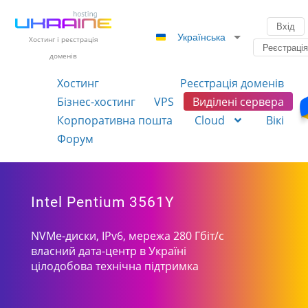
Вхід
Українська
Хостинг і реєстрація
Реєстраці
доменів
Хостинг
Реєстрація доменів
Бізнес-хостинг
VPS
Виділені сервера
Корпоративна пошта
Cloud
Вікі
Форум
Intel Pentium 3561Y
NVMe-диски, IPv6, мережа 280 Гбіт/с
власний дата-центр в Україні
цілодобова технічна підтримка