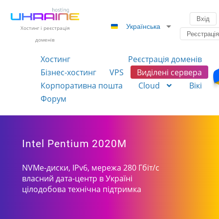
Вхід
Українська
Хостинг і реєстрація
Реєстраці
доменів
Хостинг
Реєстрація доменів
Бізнес-хостинг
VPS
Виділені сервера
Корпоративна пошта
Cloud
Вікі
Форум
Intel Pentium 2020M
NVMe-диски, IPv6, мережа 280 Гбіт/с
власний дата-центр в Україні
цілодобова технічна підтримка