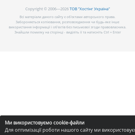
Copyright © 2006—2026
ТОВ "Хостінг Україна"
Всі матеріали даного сайту є об’єктами авторського права.
Забороняється копіювання, розповсюдження чи будь-яке інше
використання інформації і об’єктів без письмової згоди правовласника.
Знайшли помилку на сторінці - виділіть її та натисніть Ctrl + Enter
Ми використовуємо cookie-файли
Для оптимізації роботи нашого сайту ми використову