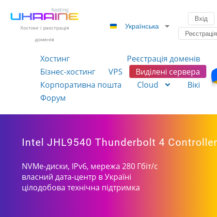
Вхід
Українська
Хостинг і реєстрація
Реєстраці
доменів
Хостинг
Реєстрація доменів
Бізнес-хостинг
VPS
Виділені сервера
Корпоративна пошта
Cloud
Вікі
Форум
Intel JHL9540 Thunderbolt 4 Controlle
NVMe-диски, IPv6, мережа 280 Гбіт/с
власний дата-центр в Україні
цілодобова технічна підтримка