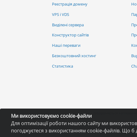
Реєстрація домену
Но
VPS і VDS
Па
Виділені сервера
Пр
Конструктор сайтів
Пр
Наші переваги
Ко
Безкоштовний хостинг
Bu
Статистика
Ch
Забороняється копіювання
Ми використовуємо cookie-файли
Для оптимізації роботи нашого сайту ми використо
погоджуєтеся з використанням cookie-файлів. Що б 