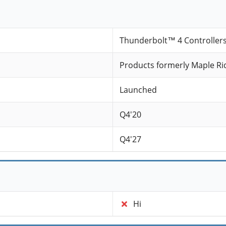
Thunderbolt™ 4 Controller
Products formerly Maple Ri
Launched
Q4'20
Q4'27
Ні