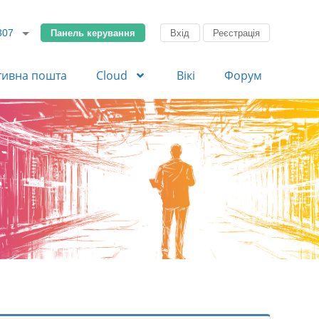
Панель керування
Вхід
Реєстрація
307
тивна пошта
Cloud
Вікі
Форум