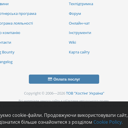
вини
Техпідтримка
ртнерська програма
Форум
ограма лояльності
Онлайн-чат
о компанію
Інструменти
нтакти
Wiki
g Bounty
Карта сайту
angelog
Оплата послуг
Copyright © 2006—2026
ТОВ "Хостінг Україна"
Всі матеріали даного сайту є об’єктами авторського права.
, розповсюдження чи будь-яке інше використання інформації і об’єктів без письм
Знайшли помилку на сторінці - виділіть її та натисніть Ctrl + Enter
вуємо cookie-файли. Продовжуючи використовувати сайт,
дізнатися більше ознайомтеся з розділом
Cookie Policy.