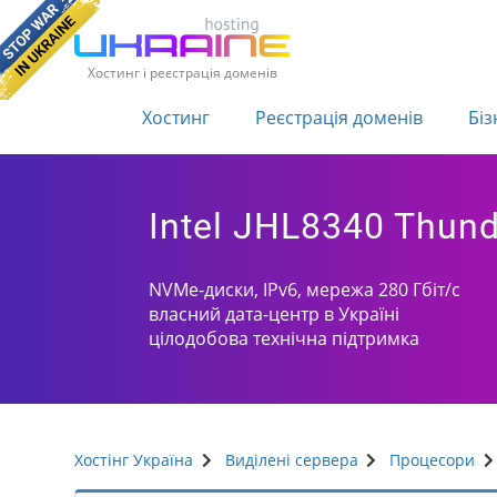
Хостинг і реєстрація доменів
Хостинг
Реєстрація доменів
Біз
Intel JHL8340 Thunde
NVMe-диски, IPv6, мережа 280 Гбіт/с
власний дата-центр в Україні
цілодобова технічна підтримка
Хостінг Україна
Виділені сервера
Процесори