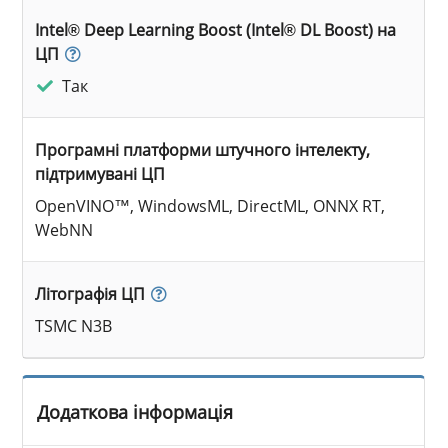
Intel® Deep Learning Boost (Intel® DL Boost) на
ЦП
Так
Програмні платформи штучного інтелекту,
підтримувані ЦП
OpenVINO™, WindowsML, DirectML, ONNX RT,
WebNN
Літографія ЦП
TSMC N3B
Додаткова інформація