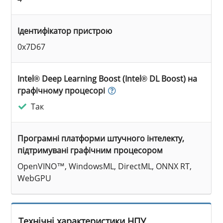
Ідентифікатор пристрою
0x7D67
Intel® Deep Learning Boost (Intel® DL Boost) на
графічному процесорі
Так
Програмні платформи штучного інтелекту,
підтримувані графічним процесором
OpenVINO™, WindowsML, DirectML, ONNX RT,
WebGPU
Технічні характеристики НПУ