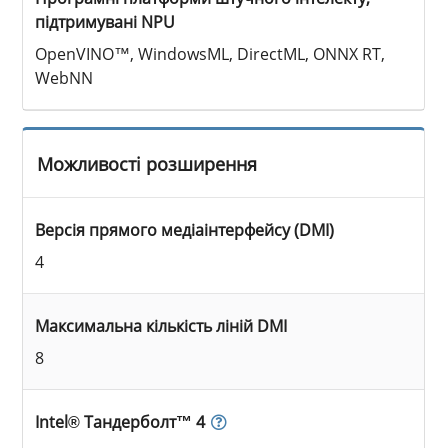
підтримувані NPU
OpenVINO™, WindowsML, DirectML, ONNX RT,
WebNN
Можливості розширення
Версія прямого медіаінтерфейсу (DMI)
4
Максимальна кількість ліній DMI
8
Intel® Тандерболт™ 4