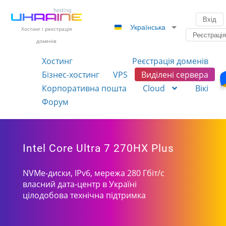
Вхід
Українська
Хостинг і реєстрація
Реєстраці
доменів
Хостинг
Реєстрація доменів
Бізнес-хостинг
VPS
Виділені сервера
Корпоративна пошта
Cloud
Вікі
Форум
Intel Core Ultra 7 270HX Plus
NVMe-диски, IPv6, мережа 280 Гбіт/с
власний дата-центр в Україні
цілодобова технічна підтримка