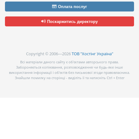
Оплата послуг
Поскаржитись директору
Copyright © 2006—2026
ТОВ "Хостінг Україна"
Всі матеріали даного сайту є об’єктами авторського права.
Забороняється копіювання, розповсюдження чи будь-яке інше
використання інформації і об’єктів без письмової згоди правовласника.
Знайшли помилку на сторінці - виділіть її та натисніть Ctrl + Enter