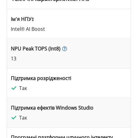
Ім’я НПУ‡
Intel® AI Boost
NPU Peak TOPS (Int8)
13
Підтримка розрідженості
Так
Підтримка ефектів Windows Studio
Так
Програмні платформи штучного інтелекту,