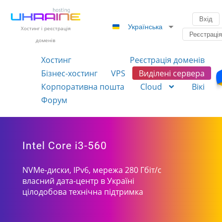
Вхід
Українська
Хостинг і реєстрація
Реєстраці
доменів
Хостинг
Реєстрація доменів
Бізнес-хостинг
VPS
Виділені сервера
Корпоративна пошта
Cloud
Вікі
Форум
Intel Core i3-560
NVMe-диски, IPv6, мережа 280 Гбіт/с
власний дата-центр в Україні
цілодобова технічна підтримка