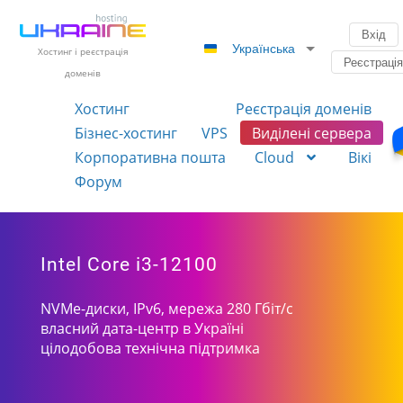
Вхід
Українська
Хостинг і реєстрація
Реєстраці
доменів
Хостинг
Реєстрація доменів
Бізнес-хостинг
VPS
Виділені сервера
Корпоративна пошта
Cloud
Вікі
Форум
Intel Core i3-12100
NVMe-диски, IPv6, мережа 280 Гбіт/с
власний дата-центр в Україні
цілодобова технічна підтримка