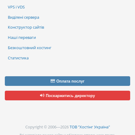
VPS і VDS
Виділені сервера
Конструктор сайтів
Наші переваги
Безкоштовний хостинг
Статистика
Оплата послуг
Поскаржитись директору
Copyright © 2006—2026
ТОВ "Хостінг Україна"
Всі матеріали даного сайту є об’єктами авторського права.