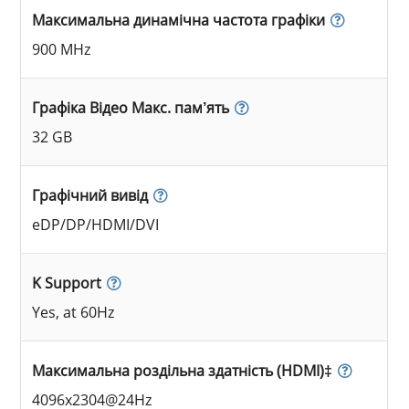
Максимальна динамічна частота графіки
900 MHz
Графіка Відео Макс. пам’ять
32 GB
Графічний вивід
eDP/DP/HDMI/DVI
K Support
Yes, at 60Hz
Максимальна роздільна здатність (HDMI)‡
4096x2304@24Hz