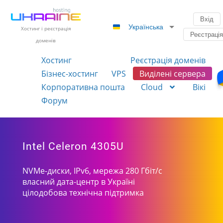
Вхід
Українська
Хостинг і реєстрація
Реєстраці
доменів
Хостинг
Реєстрація доменів
Бізнес-хостинг
VPS
Виділені сервера
Корпоративна пошта
Cloud
Вікі
Форум
Intel Celeron 4305U
NVMe-диски, IPv6, мережа 280 Гбіт/с
власний дата-центр в Україні
цілодобова технічна підтримка