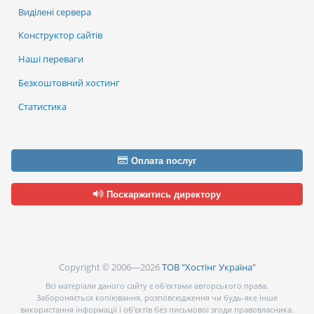
Виділені сервера
Конструктор сайтів
Наші переваги
Безкоштовний хостинг
Статистика
Оплата послуг
Поскаржитись директору
Copyright © 2006—2026
ТОВ "Хостінг Україна"
Всі матеріали даного сайту є об’єктами авторського права.
Забороняється копіювання, розповсюдження чи будь-яке інше
використання інформації і об’єктів без письмової згоди правовласника.