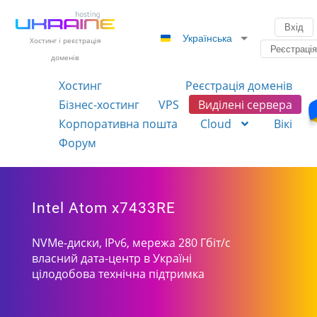
Вхід
Українська
Хостинг і реєстрація
Реєстраці
доменів
Хостинг
Реєстрація доменів
Бізнес-хостинг
VPS
Виділені сервера
Корпоративна пошта
Cloud
Вікі
Форум
Intel Atom x7433RE
NVMe-диски, IPv6, мережа 280 Гбіт/с
власний дата-центр в Україні
цілодобова технічна підтримка