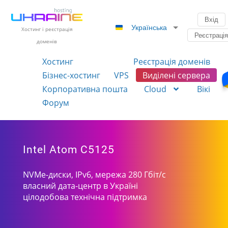
Вхід
Українська
Хостинг і реєстрація
Реєстраці
доменів
Хостинг
Реєстрація доменів
Бізнес-хостинг
VPS
Виділені сервера
Корпоративна пошта
Cloud
Вікі
Форум
Intel Atom C5125
NVMe-диски, IPv6, мережа 280 Гбіт/с
власний дата-центр в Україні
цілодобова технічна підтримка