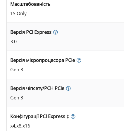
Масштабованість
1S Only
Версія PCI Express
3.0
Версія мікропроцесора PCIe
Gen 3
Версія чіпсету/PCH PCIe
Gen 3
Конфігурації PCI Express ‡
x4,x8,x16