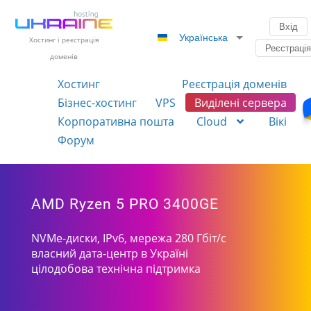
Вхід
Українська
Хостинг і реєстрація
Реєстраці
доменів
Хостинг
Реєстрація доменів
Бізнес-хостинг
VPS
Виділені сервера
Корпоративна пошта
Cloud
Вікі
Форум
AMD Ryzen 5 PRO 3400GE
NVMe-диски, IPv6, мережа 280 Гбіт/с
власний дата-центр в Україні
цілодобова технічна підтримка