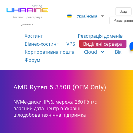
Вхід
Українська
Хостинг і реєстрація
Реєстраці
доменів
Хостинг
Реєстрація доменів
Бізнес-хостинг
VPS
Виділені сервера
Корпоративна пошта
Cloud
Вікі
Форум
AMD Ryzen 5 3500 (OEM Only)
NVMe-диски, IPv6, мережа 280 Гбіт/с
власний дата-центр в Україні
цілодобова технічна підтримка