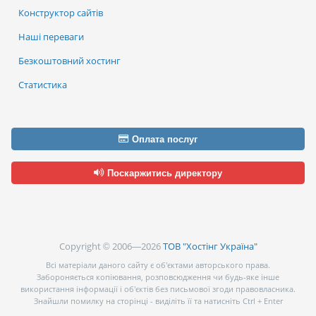
Конструктор сайтів
Наші переваги
Безкоштовний хостинг
Статистика
Оплата послуг
Поскаржитись директору
Copyright © 2006—2026
ТОВ "Хостінг Україна"
Всі матеріали даного сайту є об’єктами авторського права.
Забороняється копіювання, розповсюдження чи будь-яке інше
використання інформації і об’єктів без письмової згоди правовласника.
Знайшли помилку на сторінці - виділіть її та натисніть Ctrl + Enter