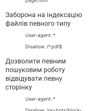
page.html
Заборона на індексацію
файлів певного типу
User-agent: *
Disallow: /*.pdf$
Дозволити певним
пошуковим роботу
відвідувати певну
сторінку
User-agent: *
Disallow: /no-bots/block-