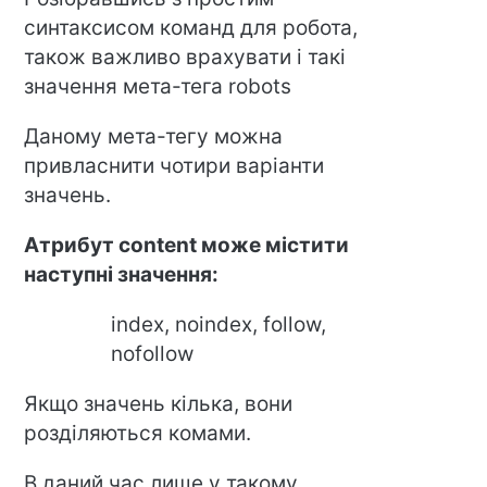
синтаксисом команд для робота,
також важливо врахувати і такі
значення мета-тега robots
Даному мета-тегу можна
привласнити чотири варіанти
значень.
Атрибут content може містити
наступні значення:
index, noindex, follow,
nofollow
Якщо значень кілька, вони
розділяються комами.
В даний час лише у такому