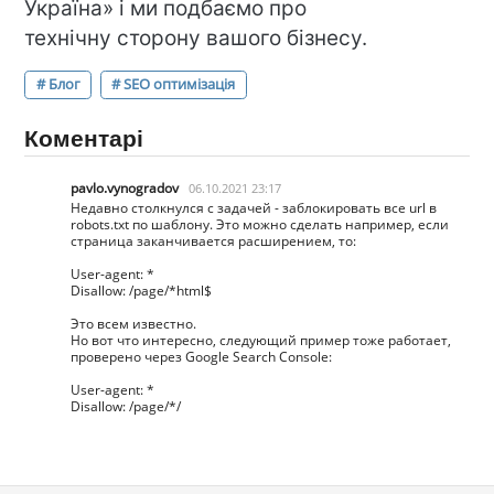
Україна» і ми подбаємо про
технічну сторону вашого бізнесу.
# Блог
# SEO оптимізація
Коментарі
pavlo.vynogradov
06.10.2021 23:17
Недавно столкнулся с задачей - заблокировать все url в
robots.txt по шаблону. Это можно сделать например, если
страница заканчивается расширением, то:
User-agent: *
Disallow: /page/*html$
Это всем известно.
Но вот что интересно, следующий пример тоже работает,
проверено через Google Search Console:
User-agent: *
Disallow: /page/*/