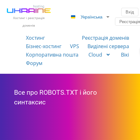
Вхід
Українська
Хостинг і реєстрація
Реєстраці
доменів
Хостинг
Реєстрація доменів
Бізнес-хостинг
VPS
Виділені сервера
Корпоративна пошта
Cloud
Вікі
Форум
Все про ROBOTS.TXT і його
синтаксис