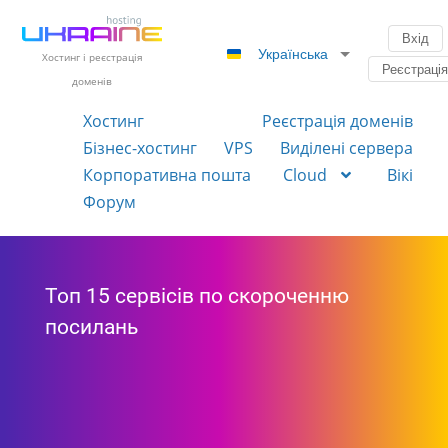
Вхід
Українська
Хостинг і реєстрація
Реєстраці
доменів
Хостинг
Реєстрація доменів
Бізнес-хостинг
VPS
Виділені сервера
Корпоративна пошта
Cloud
Вікі
Форум
Топ 15 сервісів по скороченню
посилань