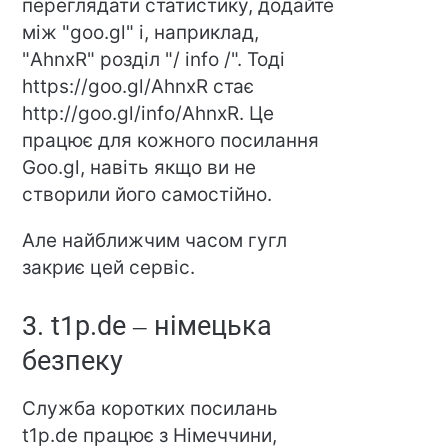
переглядати статистику, додайте
між "goo.gl" і, наприклад,
"AhnxR" розділ "/ info /". Тоді
https://goo.gl/AhnxR стає
http://goo.gl/info/AhnxR. Це
працює для кожного посилання
Goo.gl, навіть якщо ви не
створили його самостійно.
Але найближчим часом гугл
закриє цей сервіс.
3. t1p.de – німецька
безпеку
Служба коротких посилань
t1p.de працює з Німеччини,