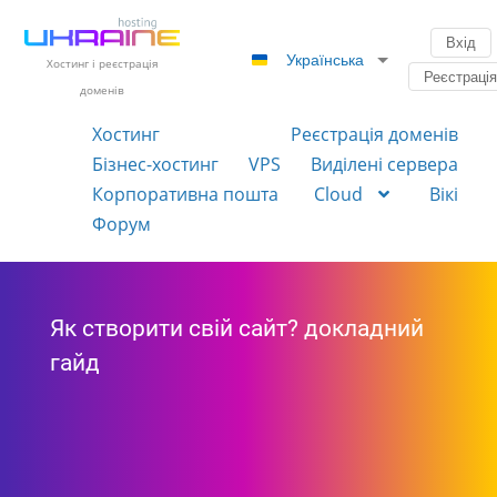
Вхід
Українська
Хостинг і реєстрація
Реєстраці
доменів
Хостинг
Реєстрація доменів
Бізнес-хостинг
VPS
Виділені сервера
Корпоративна пошта
Cloud
Вікі
Форум
Як створити свій сайт? докладний
гайд