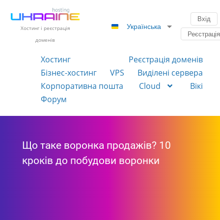
Вхід
Українська
Хостинг і реєстрація
Реєстраці
доменів
Хостинг
Реєстрація доменів
Бізнес-хостинг
VPS
Виділені сервера
Корпоративна пошта
Cloud
Вікі
Форум
Що таке воронка продажів? 10
кроків до побудови воронки