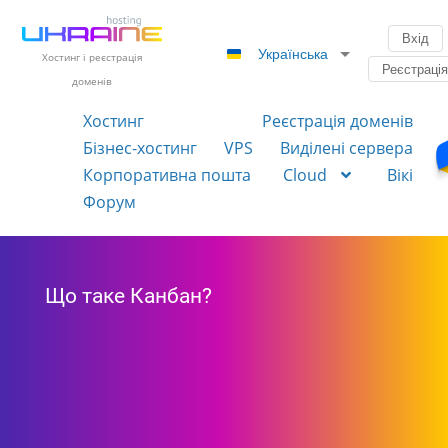
Вхід
Українська
Хостинг і реєстрація
Реєстраці
доменів
Хостинг
Реєстрація доменів
Бізнес-хостинг
VPS
Виділені сервера
Корпоративна пошта
Cloud
Вікі
Форум
Що таке Канбан?