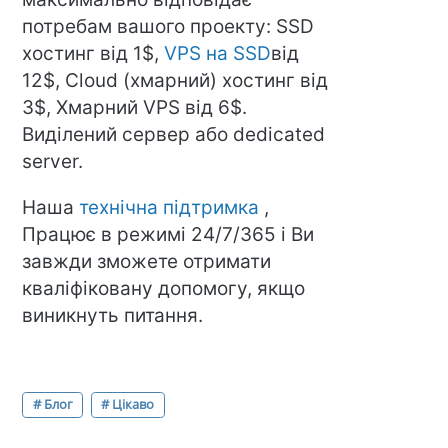
потребам вашого проекту: SSD
хостинг від 1$,
VPS на SSD
від
12$, Cloud (хмарний) хостинг від
3$, Хмарний VPS від 6$.
Виділений сервер або dedicated
server.
Наша
технічна підтримка
,
Працює в режимі 24/7/365 і Ви
завжди зможете отримати
кваліфіковану допомогу, якщо
виникнуть питання.
# Блог
# Цікаво