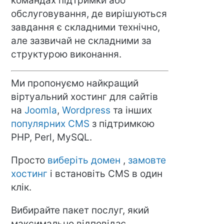
командах підтримки або
обслуговування, де вирішуються
завдання є складними технічно,
але зазвичай не складними за
структурою виконання.
Ми пропонуємо найкращий
віртуальний хостинг для сайтів
на
Joomla
,
Wordpress
та інших
популярних CMS
з підтримкою
PHP, Perl, MySQL.
Просто
виберіть домен
,
замовте
хостинг
і встановіть CMS в один
клік.
Вибирайте пакет послуг, який
максимально відповідає