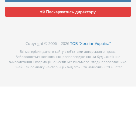
Поскаржитись директору
Copyright © 2006—2026
ТОВ "Хостінг Україна"
Всі матеріали даного сайту є об’єктами авторського права.
Забороняється копіювання, розповсюдження чи будь-яке інше
використання інформації і об’єктів без письмової згоди правовласника.
Знайшли помилку на сторінці - виділіть її та натисніть Ctrl + Enter