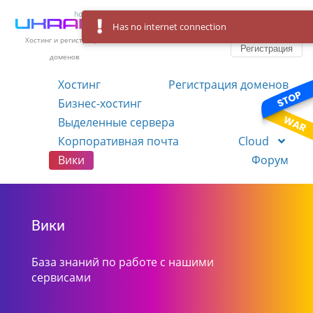
Has no internet connection
Вход
Язык
Хостинг и регистрация
Регистрация
доменов
Хостинг
Регистрация доменов
Бизнес-хостинг
VPS
Выделенные сервера
Корпоративная почта
Cloud
Вики
Форум
Вики
База знаний по работе с нашими
сервисами