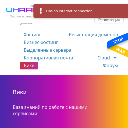
Has no internet connection
Вход
Язык
Хостинг и регистрация
Регистрация
доменов
Хостинг
Регистрация доменов
Бизнес-хостинг
VPS
Выделенные сервера
Корпоративная почта
Cloud
Вики
Форум
Вики
База знаний по работе с нашими
сервисами