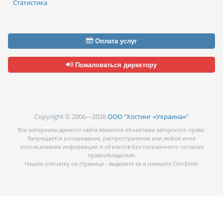
Статистика
Оплата услуг
Пожаловаться директору
Copyright © 2006—2026
ООО "Хостинг «Украина»"
Все материалы данного сайта являются объектами авторского права.
Запрещается копирование, распространение или любое иное
использование информации и объектов без письменного согласия
правообладателя.
Нашли опечатку на странице - выделите ее и нажмите Ctrl+Enter