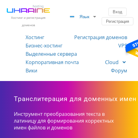
Вход
Язык
Хостинг и регистрация
Регистрация
доменов
Хостинг
Регистрация доменов
Бизнес-хостинг
VPS
Выделенные сервера
Корпоративная почта
Cloud
Вики
Форум
Транслитерация для доменных имен
Инструмент преобразования текста в
латиницу для формирования корректных
имен файлов и доменов