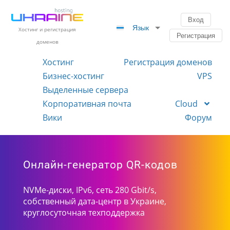
Вход
Язык
Хостинг и регистрация
Регистрация
доменов
Хостинг
Регистрация доменов
Бизнес-хостинг
VPS
Выделенные сервера
Корпоративная почта
Cloud
Вики
Форум
Онлайн-генератор QR-кодов
NVMe-диски, IPv6, сеть 280 Gbit/s,
собственный дата-центр в Украине,
круглосуточная техподдержка