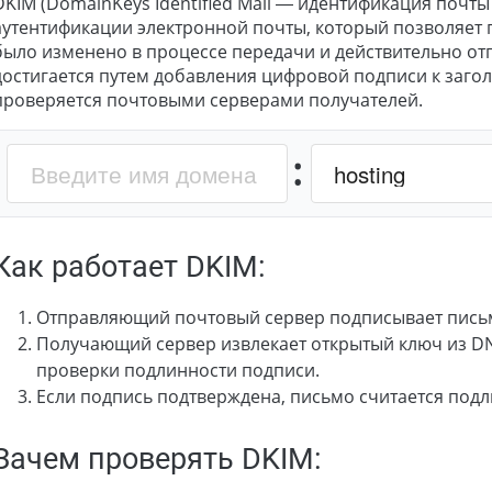
DKIM (DomainKeys Identified Mail — идентификация поч
аутентификации электронной почты, который позволяет 
было изменено в процессе передачи и действительно от
достигается путем добавления цифровой подписи к заго
проверяется почтовыми серверами получателей.
:
Как работает DKIM:
Отправляющий почтовый сервер подписывает пись
Получающий сервер извлекает открытый ключ из DNS
проверки подлинности подписи.
Если подпись подтверждена, письмо считается под
Зачем проверять DKIM: