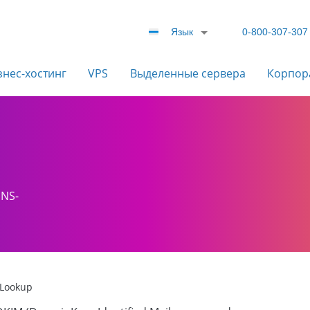
Язык
0-800-307-307
знес-хостинг
VPS
Выделенные сервера
Корпор
DNS-
Lookup