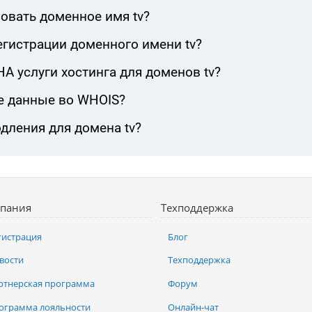
овать доменное имя tv?
егистрации доменного имени tv?
 услуги хостинга для доменов tv?
е данные во WHOIS?
дления для домена tv?
пания
Техподдержка
гистрация
Блог
вости
Техподдержка
ртнерская программа
Форум
ограмма лояльности
Онлайн-чат