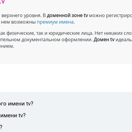
tv
 верхнего уровня. В
доменной зоне
tv
можно регистриро
 в нем возможны
премиум имена
.
ак физические, так и юридические лица. Нет никаких сл
лнительном документальном оформлении.
Домен tv
идеаль
ением.
го имени tv?
имени tv?
?