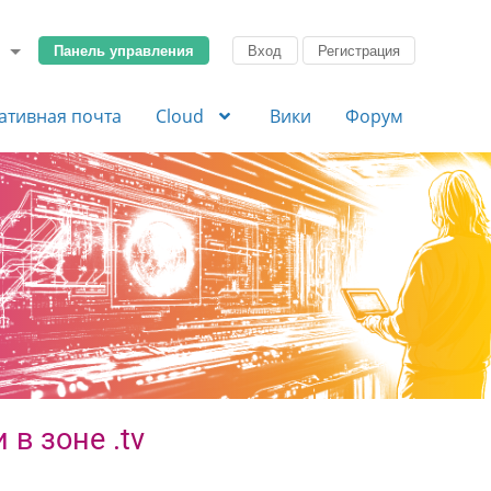
Панель управления
Вход
Регистрация
ативная почта
Cloud
Вики
Форум
в зоне .tv