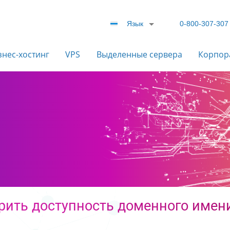
Язык
0-800-307-307
знес-хостинг
VPS
Выделенные сервера
Корпор
рить доступность доменного имени 