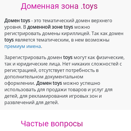
Доменная зона .toys
Домен toys
- это тематический домен верхнего
уровня. В
доменной зоне
toys
можно
регистрировать домены кириллицей. Так как домен
toys
является тематическим, в нем возможны
премиум имена
.
Зарегистрировать домен
toys
могут как физические,
так и юридические лица. Нет никаких сложностей с
регистрацией, отсутствует потребность в
дополнительном документальном
оформлении.
Домен
toys
можно успешно
использовать для продажи товаров и услуг для
детей, для рекламирования игровых зон и
развлечений для детей.
Частые вопросы