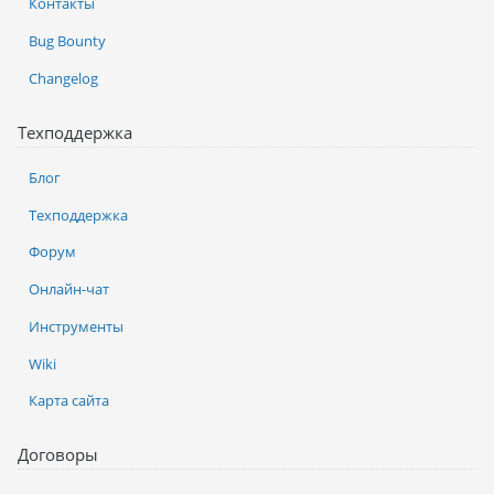
Контакты
Bug Bounty
Changelog
Техподдержка
Блог
Техподдержка
Форум
Онлайн-чат
Инструменты
Wiki
Карта сайта
Договоры