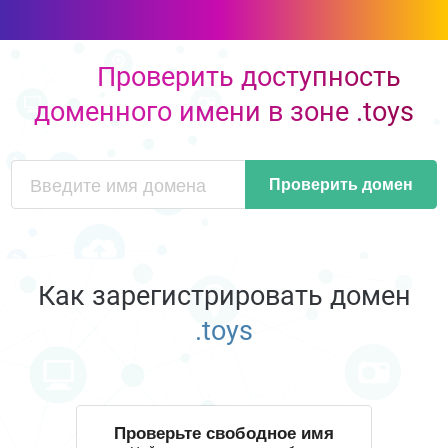
Проверить доступность
доменного имени в зоне .toys
Проверить домен
Как зарегистрировать домен
.toys
Проверьте свободное имя