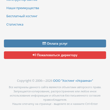
Наши преимущества
Бесплатный хостинг
Статистика
Оплата услуг
Пожаловаться директору
Copyright © 2006—2026
ООО "Хостинг «Украина»"
Все материалы данного сайта являются объектами авторского права.
Запрещается копирование, распространение или любое иное
использование информации и объектов без письменного согласия
правообладателя.
Нашли опечатку на странице - выделите ее и нажмите Ctrl+Enter