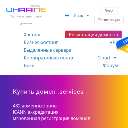
Вход
Язык
Хостинг и регистрация
Регистрация
доменов
Хостинг
Регистрация доменов
Бизнес-хостинг
VPS
Выделенные сервера
Корпоративная почта
Cloud
Вики
Форум
Купить домен .services
432 доменные зоны,
ICANN аккредитация,
мгновенная регистрация доменов